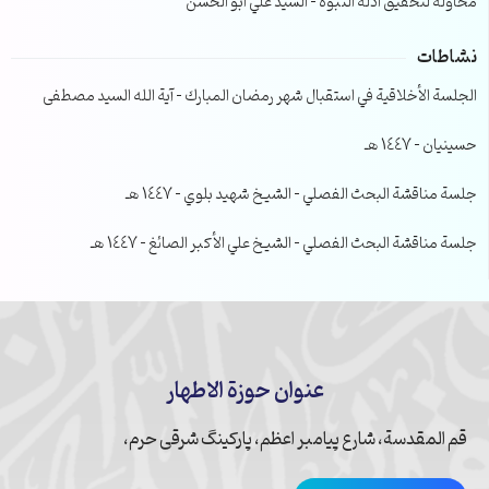
محاولة لتحقيق ادلة النبوة – السيد علي ابو الحسن
نشاطات
الجلسة الأخلاقية في استقبال شهر رمضان المبارك – آية الله السيد مصطفى
حسينيان – 1447 هـ
جلسة مناقشة البحث الفصلي – الشيخ شهيد بلوي – 1447 هـ
جلسة مناقشة البحث الفصلي – الشيخ علي الأكبر الصائغ – 1447 هـ
عنوان حوزة الاطهار
قم المقدسة، شارع پیامبر اعظم، پارکینگ شرقی حرم،