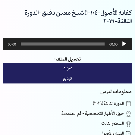
خطي
لى
كفاية الأصول-104-الشيخ معين دقيق-الدورة
لمحتوى
الثالثة-2019
مشغل
00:00
00:00
الصوت
تحميل الملف:
صوت
فيديو
معلومات الدرس
الدورة الثالثة(2019)
حوزة الأطهار التخصصية – قم المقدسة
السطح الثالث
الفقه والأصول