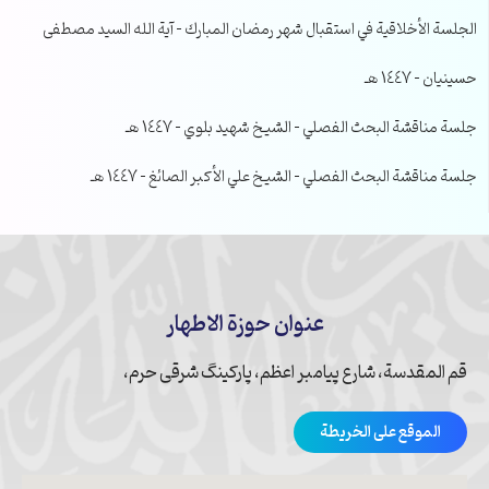
الجلسة الأخلاقية في استقبال شهر رمضان المبارك – آية الله السيد مصطفى
حسينيان – 1447 هـ
جلسة مناقشة البحث الفصلي – الشيخ شهيد بلوي – 1447 هـ
جلسة مناقشة البحث الفصلي – الشيخ علي الأكبر الصائغ – 1447 هـ
عنوان حوزة الاطهار
قم المقدسة، شارع پیامبر اعظم، پارکینگ شرقی حرم،
الموقع على الخريطة