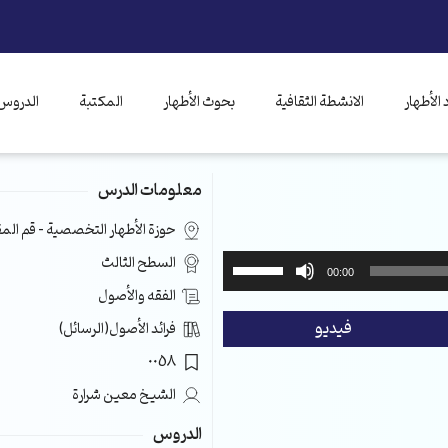
الأطهار
الانشطة الثقافية
بحوث الأطهار
المكتبة
الدروس 
معلومات الدرس
حوزة الأطهار التخصصية – قم ال
استخدم
السطح الثالث
00:00
مفاتيح
الفقه والأصول
الأسهم
فيديو
فرائد الأصول(الرسائل)
أعلى/
أسفل
0058
لزيادة
الشيخ معين شرارة
أو
خفض
الدروس
مستوى