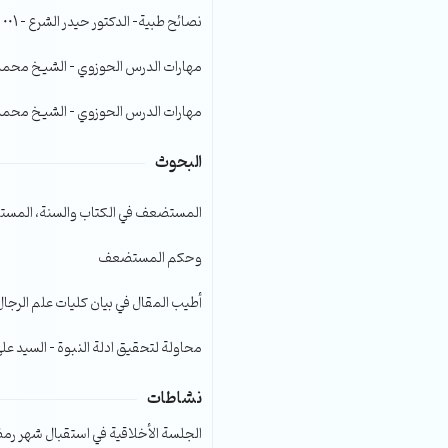
الصوت.
نصائح طبية- الدكتور حيدر الشرع – 001
مهارات الدرس الحوزوي – الشيخ محمد صا
مهارات الدرس الحوزوي – الشيخ محمد صا
البحوث
المستضعف في الكتاب والسنة، المست
وحكم المستضعف
أطيب المقال في بيان كليات علم الرجال
محاولة لتحقيق ادلة النبوة – السيد عل
نشاطات
الجلسة الأخلاقية في استقبال شهر رمضا