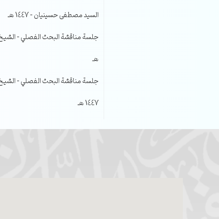
السيد مصطفى حسينيان – 1447 هـ
هـ
جلسة مناقشة البحث الفصلي – الشيخ عل
1447 هـ