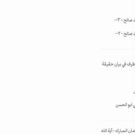
لح – 003
لح – 002
طرف في بيان حقيقة
ي ابو الحسن
ن المبارك – آية الله