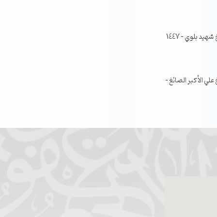
جلسة مناقشة البحث الفصلي – الشيخ شهيد بلوي – 1447
ي الأكبر الصائغ –