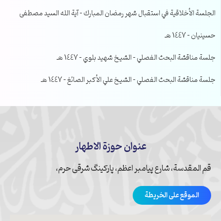
الجلسة الأخلاقية في استقبال شهر رمضان المبارك – آية الله السيد مصطفى
حسينيان – 1447 هـ
جلسة مناقشة البحث الفصلي – الشيخ شهيد بلوي – 1447 هـ
جلسة مناقشة البحث الفصلي – الشيخ علي الأكبر الصائغ – 1447 هـ
عنوان حوزة الاطهار
قم المقدسة، شارع پیامبر اعظم، پارکینگ شرقی حرم،
الموقع على الخريطة