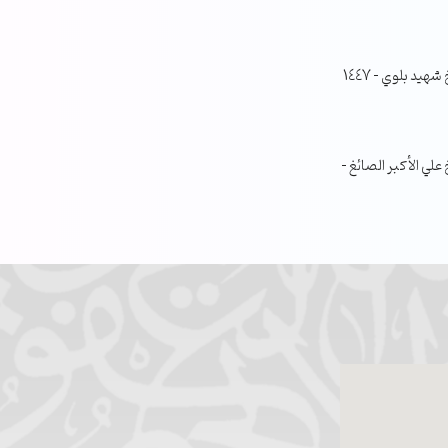
جلسة مناقشة البحث الفصلي – الشيخ شهيد بلوي – 1447
ي الأكبر الصائغ –