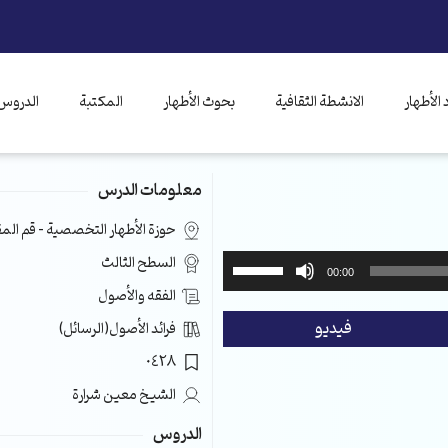
الأطهار
الانشطة الثقافية
بحوث الأطهار
المكتبة
الدروس 
معلومات الدرس
حوزة الأطهار التخصصية – قم ال
استخدم
السطح الثالث
00:00
مفاتيح
الفقه والأصول
الأسهم
فيديو
فرائد الأصول(الرسائل)
أعلى/
أسفل
0428
لزيادة
الشيخ معين شرارة
أو
خفض
الدروس
مستوى