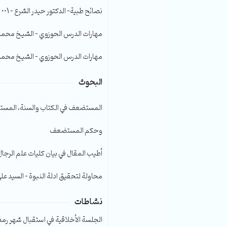
الصوت.
نصائح طبية- الدكتور حيدر الشرع – 001
مهارات الدرس الحوزوي – الشيخ محمد صا
مهارات الدرس الحوزوي – الشيخ محمد صا
البحوث
المستضعف في الكتاب والسنة، المست
وحكم المستضعف
أطيب المقال في بيان كليات علم الرجال
محاولة لتحقيق ادلة النبوة – السيد عل
نشاطات
الجلسة الأخلاقية في استقبال شهر رمضا