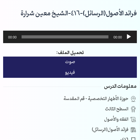
خطي
لى
فرائد الأصول(الرسائل)-416-الشيخ معين شرارة
لمحتوى
مشغل
00:00
00:00
الصوت
تحميل الملف:
صوت
فيديو
معلومات الدرس
حوزة الأطهار التخصصية – قم المقدسة
السطح الثالث
الفقه والأصول
فرائد الأصول(الرسائل)