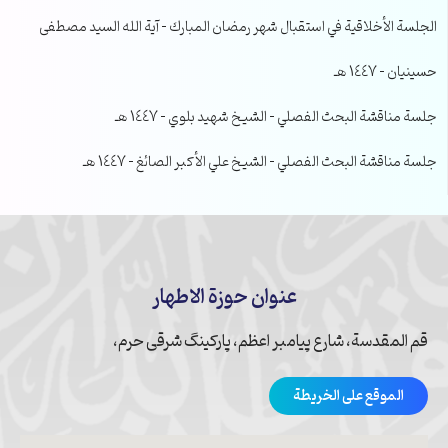
الجلسة الأخلاقية في استقبال شهر رمضان المبارك – آية الله السيد مصطفى
حسينيان – 1447 هـ
جلسة مناقشة البحث الفصلي – الشيخ شهيد بلوي – 1447 هـ
جلسة مناقشة البحث الفصلي – الشيخ علي الأكبر الصائغ – 1447 هـ
عنوان حوزة الاطهار
قم المقدسة، شارع پیامبر اعظم، پارکینگ شرقی حرم،
الموقع على الخريطة