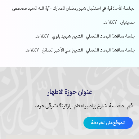
الجلسة الأخلاقية في استقبال شهر رمضان المبارك – آية الله السيد مصطفى
حسينيان – 1447 هـ
جلسة مناقشة البحث الفصلي – الشيخ شهيد بلوي – 1447 هـ
جلسة مناقشة البحث الفصلي – الشيخ علي الأكبر الصائغ – 1447 هـ
عنوان حوزة الاطهار
قم المقدسة، شارع پیامبر اعظم، پارکینگ شرقی حرم،
الموقع على الخريطة