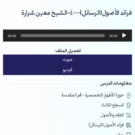
خطي
لى
فرائد الأصول(الرسائل)-400-الشيخ معين شرارة
لمحتوى
مشغل
00:00
00:00
الصوت
تحميل الملف:
صوت
فيديو
معلومات الدرس
حوزة الأطهار التخصصية – قم المقدسة
السطح الثالث
الفقه والأصول
فرائد الأصول(الرسائل)