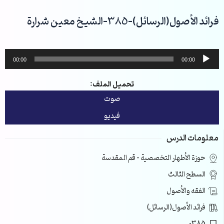
خطي
لى
فرائد الأصول(الرسائل)-385-الشيخ معين شرارة
لمحتوى
مشغل
00:00
00:00
الصوت
تحميل الملف:
صوت
فيديو
معلومات الدرس
حوزة الأطهار التخصصية – قم المقدسة
السطح الثالث
الفقه والأصول
فرائد الأصول(الرسائل)