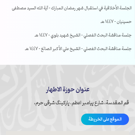
الجلسة الأخلاقية في استقبال شهر رمضان المبارك – آية الله السيد مصطفى
حسينيان – 1447 هـ
جلسة مناقشة البحث الفصلي – الشيخ شهيد بلوي – 1447 هـ
جلسة مناقشة البحث الفصلي – الشيخ علي الأكبر الصائغ – 1447 هـ
عنوان حوزة الاطهار
قم المقدسة، شارع پیامبر اعظم، پارکینگ شرقی حرم،
الموقع على الخريطة