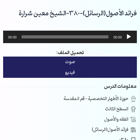
خطي
لى
فرائد الأصول(الرسائل)-380-الشيخ معين شرارة
لمحتوى
مشغل
00:00
00:00
الصوت
تحميل الملف:
صوت
فيديو
معلومات الدرس
حوزة الأطهار التخصصية – قم المقدسة
السطح الثالث
الفقه والأصول
فرائد الأصول(الرسائل)