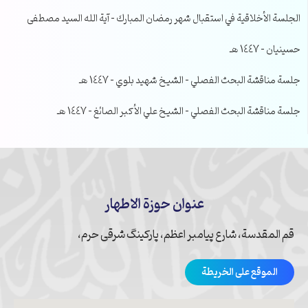
الجلسة الأخلاقية في استقبال شهر رمضان المبارك – آية الله السيد مصطفى
حسينيان – 1447 هـ
جلسة مناقشة البحث الفصلي – الشيخ شهيد بلوي – 1447 هـ
جلسة مناقشة البحث الفصلي – الشيخ علي الأكبر الصائغ – 1447 هـ
عنوان حوزة الاطهار
قم المقدسة، شارع پیامبر اعظم، پارکینگ شرقی حرم،
الموقع على الخريطة