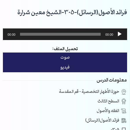
خطي
لى
فرائد الأصول(الرسائل)-305-الشيخ معين شرارة
لمحتوى
مشغل
00:00
00:00
الصوت
تحميل الملف:
صوت
فيديو
معلومات الدرس
حوزة الأطهار التخصصية – قم المقدسة
السطح الثالث
الفقه والأصول
فرائد الأصول(الرسائل)