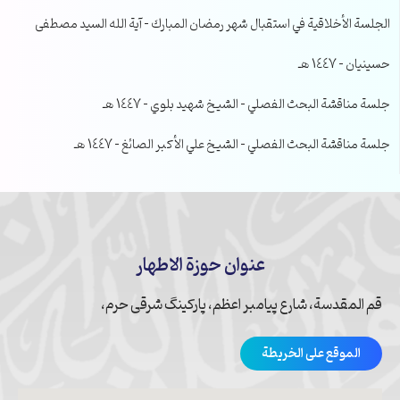
الجلسة الأخلاقية في استقبال شهر رمضان المبارك – آية الله السيد مصطفى
حسينيان – 1447 هـ
جلسة مناقشة البحث الفصلي – الشيخ شهيد بلوي – 1447 هـ
جلسة مناقشة البحث الفصلي – الشيخ علي الأكبر الصائغ – 1447 هـ
عنوان حوزة الاطهار
قم المقدسة، شارع پیامبر اعظم، پارکینگ شرقی حرم،
الموقع على الخريطة