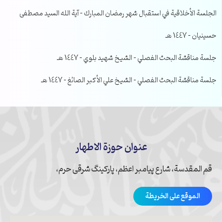
الجلسة الأخلاقية في استقبال شهر رمضان المبارك – آية الله السيد مصطفى
حسينيان – 1447 هـ
جلسة مناقشة البحث الفصلي – الشيخ شهيد بلوي – 1447 هـ
جلسة مناقشة البحث الفصلي – الشيخ علي الأكبر الصائغ – 1447 هـ
عنوان حوزة الاطهار
قم المقدسة، شارع پیامبر اعظم، پارکینگ شرقی حرم،
الموقع على الخريطة