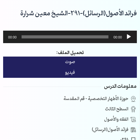
خطي
لى
فرائد الأصول(الرسائل)-291-الشيخ معين شرارة
لمحتوى
مشغل
00:00
00:00
الصوت
تحميل الملف:
صوت
فيديو
معلومات الدرس
حوزة الأطهار التخصصية – قم المقدسة
السطح الثالث
الفقه والأصول
فرائد الأصول(الرسائل)