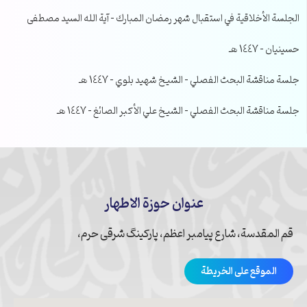
الجلسة الأخلاقية في استقبال شهر رمضان المبارك – آية الله السيد مصطفى
حسينيان – 1447 هـ
جلسة مناقشة البحث الفصلي – الشيخ شهيد بلوي – 1447 هـ
جلسة مناقشة البحث الفصلي – الشيخ علي الأكبر الصائغ – 1447 هـ
عنوان حوزة الاطهار
قم المقدسة، شارع پیامبر اعظم، پارکینگ شرقی حرم،
الموقع على الخريطة