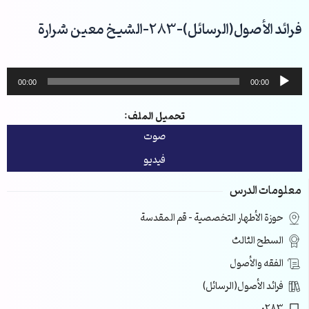
خطي
لى
فرائد الأصول(الرسائل)-283-الشيخ معين شرارة
لمحتوى
مشغل
00:00
00:00
الصوت
تحميل الملف:
صوت
فيديو
معلومات الدرس
حوزة الأطهار التخصصية – قم المقدسة
السطح الثالث
الفقه والأصول
فرائد الأصول(الرسائل)