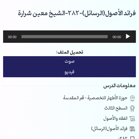
خطي
لى
فرائد الأصول(الرسائل)-282-الشيخ معين شرارة
لمحتوى
مشغل
00:00
00:00
الصوت
تحميل الملف:
صوت
فيديو
معلومات الدرس
حوزة الأطهار التخصصية – قم المقدسة
السطح الثالث
الفقه والأصول
فرائد الأصول(الرسائل)