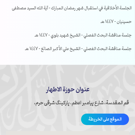
الجلسة الأخلاقية في استقبال شهر رمضان المبارك – آية الله السيد مصطفى
حسينيان – 1447 هـ
جلسة مناقشة البحث الفصلي – الشيخ شهيد بلوي – 1447 هـ
جلسة مناقشة البحث الفصلي – الشيخ علي الأكبر الصائغ – 1447 هـ
عنوان حوزة الاطهار
قم المقدسة، شارع پیامبر اعظم، پارکینگ شرقی حرم،
الموقع على الخريطة