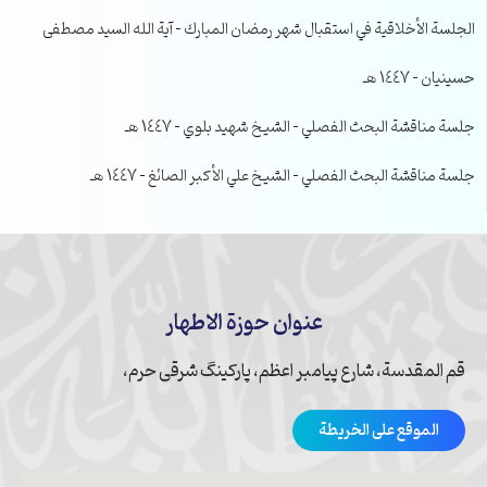
الجلسة الأخلاقية في استقبال شهر رمضان المبارك – آية الله السيد مصطفى
حسينيان – 1447 هـ
جلسة مناقشة البحث الفصلي – الشيخ شهيد بلوي – 1447 هـ
جلسة مناقشة البحث الفصلي – الشيخ علي الأكبر الصائغ – 1447 هـ
عنوان حوزة الاطهار
قم المقدسة، شارع پیامبر اعظم، پارکینگ شرقی حرم،
الموقع على الخريطة