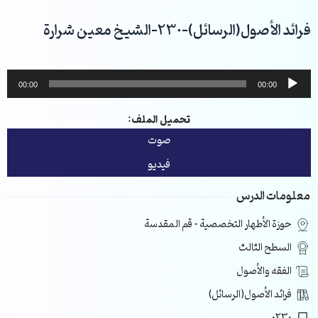
خطي
لى
فرائد الأصول(الرسائل)-230-الشيخ معين شرارة
لمحتوى
مشغل
00:00
00:00
الصوت
تحميل الملف:
صوت
فيديو
معلومات الدرس
حوزة الأطهار التخصصية – قم المقدسة
السطح الثالث
الفقه والأصول
فرائد الأصول(الرسائل)