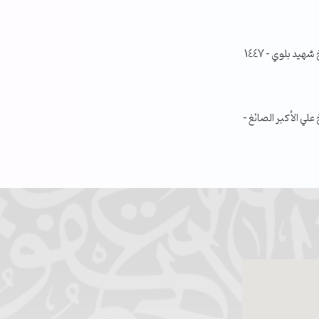
جلسة مناقشة البحث الفصلي – الشيخ شهيد بلوي – 1447
ي الأكبر الصائغ –