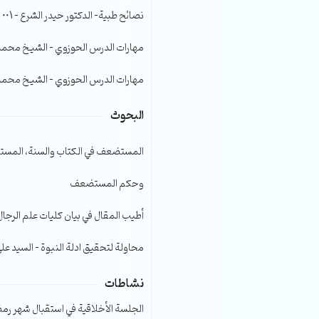
الصوت.
نصائح طبية- الدكتور حيدر الشرع – 001
مهارات الدرس الحوزوي – الشيخ محمد صا
مهارات الدرس الحوزوي – الشيخ محمد صا
البحوث
المستضعف في الكتاب والسنة، المست
وحكم المستضعف
أطيب المقال في بيان كليات علم الرجال
محاولة لتحقيق ادلة النبوة – السيد عل
نشاطات
الجلسة الأخلاقية في استقبال شهر رمضا