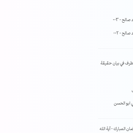
لح – 003
لح – 002
طرف في بيان حقيقة
ي ابو الحسن
ن المبارك – آية الله