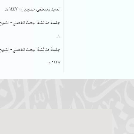
السيد مصطفى حسينيان – 1447 هـ
هـ
جلسة مناقشة البحث الفصلي – الشيخ عل
1447 هـ