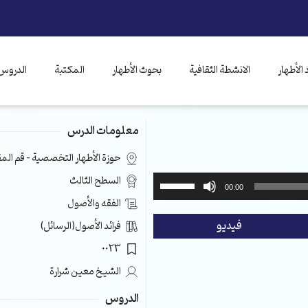
الأطهار
الانشطة الثقافية
بحوث الأطهار
المكتبة
الدروس 
معلومات الدرس
حوزة الأطهار التخصصية – قم ال
استخدم
السطح الثالث
00:00
مفاتيح
الفقه والأصول
الأسهم
فيديو
فرائد الأصول(الرسائل)
أعلى/
أسفل
0023
لزيادة
الشيخ معين شرارة
أو
خفض
الدروس
مستوى