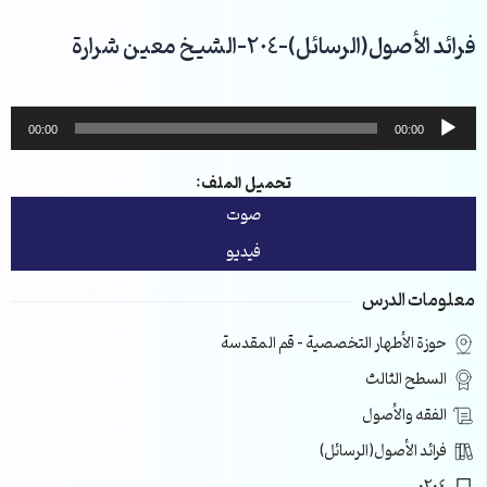
خطي
لى
فرائد الأصول(الرسائل)-204-الشيخ معين شرارة
لمحتوى
مشغل
00:00
00:00
الصوت
تحميل الملف:
صوت
فيديو
معلومات الدرس
حوزة الأطهار التخصصية – قم المقدسة
السطح الثالث
الفقه والأصول
فرائد الأصول(الرسائل)