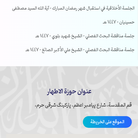
الجلسة الأخلاقية في استقبال شهر رمضان المبارك – آية الله السيد مصطفى
حسينيان – 1447 هـ
جلسة مناقشة البحث الفصلي – الشيخ شهيد بلوي – 1447 هـ
جلسة مناقشة البحث الفصلي – الشيخ علي الأكبر الصائغ – 1447 هـ
عنوان حوزة الاطهار
قم المقدسة، شارع پیامبر اعظم، پارکینگ شرقی حرم،
الموقع على الخريطة