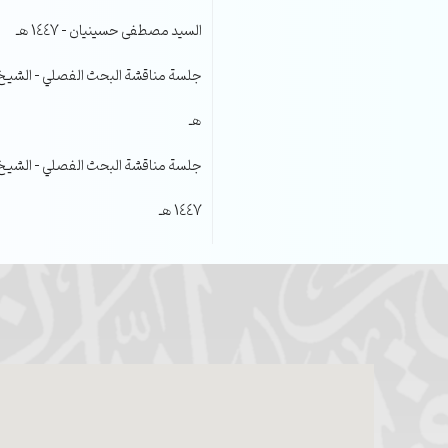
السيد مصطفى حسينيان – 1447 هـ
هـ
جلسة مناقشة البحث الفصلي – الشيخ عل
1447 هـ