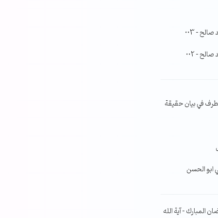
لح – 003
لح – 002
طرف في بيان حقيقة
ي ابو الحسن
ن المبارك – آية الله