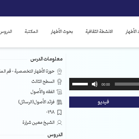
الأطهار
الانشطة الثقافية
بحوث الأطهار
المكتبة
الدروس 
معلومات الدرس
حوزة الأطهار التخصصية – قم ال
استخدم
السطح الثالث
00:00
مفاتيح
الفقه والأصول
الأسهم
فيديو
فرائد الأصول(الرسائل)
أعلى/
أسفل
0198
لزيادة
الشيخ معين شرارة
أو
خفض
الدروس
مستوى