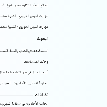
الصوت.
نصائح طبية- الدكتور حيدر الشرع – 001
مهارات الدرس الحوزوي – الشيخ محمد صا
مهارات الدرس الحوزوي – الشيخ محمد صا
البحوث
المستضعف في الكتاب والسنة، المست
وحكم المستضعف
أطيب المقال في بيان كليات علم الرجال
محاولة لتحقيق ادلة النبوة – السيد عل
نشاطات
الجلسة الأخلاقية في استقبال شهر رمضا