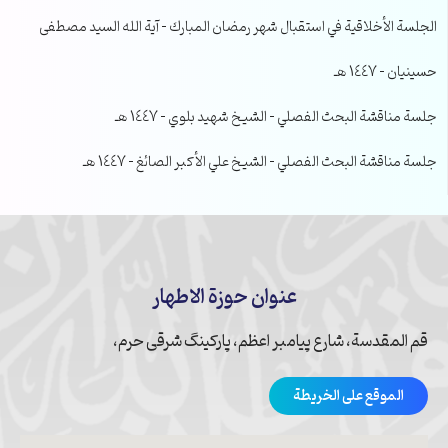
الجلسة الأخلاقية في استقبال شهر رمضان المبارك – آية الله السيد مصطفى
حسينيان – 1447 هـ
جلسة مناقشة البحث الفصلي – الشيخ شهيد بلوي – 1447 هـ
جلسة مناقشة البحث الفصلي – الشيخ علي الأكبر الصائغ – 1447 هـ
عنوان حوزة الاطهار
قم المقدسة، شارع پیامبر اعظم، پارکینگ شرقی حرم،
الموقع على الخريطة