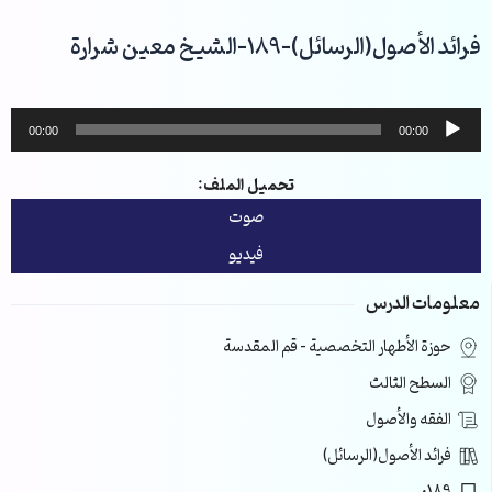
خطي
لى
فرائد الأصول(الرسائل)-189-الشيخ معين شرارة
لمحتوى
مشغل
00:00
00:00
الصوت
تحميل الملف:
صوت
فيديو
معلومات الدرس
حوزة الأطهار التخصصية – قم المقدسة
السطح الثالث
الفقه والأصول
فرائد الأصول(الرسائل)