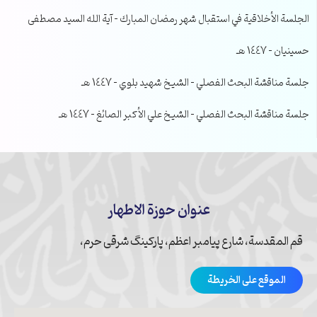
الجلسة الأخلاقية في استقبال شهر رمضان المبارك – آية الله السيد مصطفى
حسينيان – 1447 هـ
جلسة مناقشة البحث الفصلي – الشيخ شهيد بلوي – 1447 هـ
جلسة مناقشة البحث الفصلي – الشيخ علي الأكبر الصائغ – 1447 هـ
عنوان حوزة الاطهار
قم المقدسة، شارع پیامبر اعظم، پارکینگ شرقی حرم،
الموقع على الخريطة