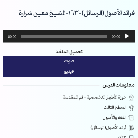
خطي
لى
فرائد الأصول(الرسائل)-163-الشيخ معين شرارة
لمحتوى
مشغل
00:00
00:00
الصوت
تحميل الملف:
صوت
فيديو
معلومات الدرس
حوزة الأطهار التخصصية – قم المقدسة
السطح الثالث
الفقه والأصول
فرائد الأصول(الرسائل)