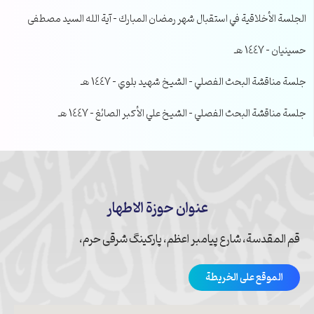
الجلسة الأخلاقية في استقبال شهر رمضان المبارك – آية الله السيد مصطفى
حسينيان – 1447 هـ
جلسة مناقشة البحث الفصلي – الشيخ شهيد بلوي – 1447 هـ
جلسة مناقشة البحث الفصلي – الشيخ علي الأكبر الصائغ – 1447 هـ
عنوان حوزة الاطهار
قم المقدسة، شارع پیامبر اعظم، پارکینگ شرقی حرم،
الموقع على الخريطة