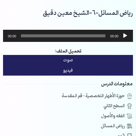
خطي
لى
رياض المسائل-6-الشيخ معين دقيق
لمحتوى
مشغل
00:00
00:00
الصوت
تحميل الملف:
صوت
فيديو
معلومات الدرس
حوزة الأطهار التخصصية – قم المقدسة
السطح الثاني
الفقه والأصول
رياض المسائل