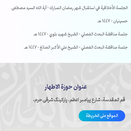
الجلسة الأخلاقية في استقبال شهر رمضان المبارك – آية الله السيد مصطفى
حسينيان – 1447 هـ
جلسة مناقشة البحث الفصلي – الشيخ شهيد بلوي – 1447 هـ
جلسة مناقشة البحث الفصلي – الشيخ علي الأكبر الصائغ – 1447 هـ
عنوان حوزة الاطهار
قم المقدسة، شارع پیامبر اعظم، پارکینگ شرقی حرم،
الموقع على الخريطة