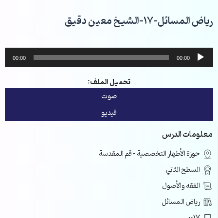
خطي
لى
رياض المسائل-17-الشيخ معين دقيق
لمحتوى
مشغل
00:00
00:00
الصوت
تحميل الملف:
صوت
فيديو
معلومات الدرس
حوزة الأطهار التخصصية – قم المقدسة
السطح الثاني
الفقه والأصول
رياض المسائل