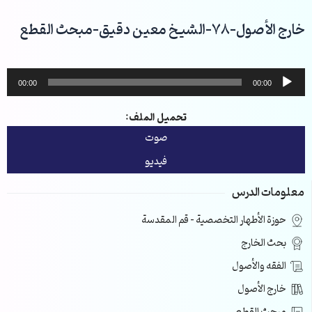
خطي
لى
خارج الأصول-78-الشيخ معين دقيق-مبحث القطع
لمحتوى
مشغل
00:00
00:00
الصوت
تحميل الملف:
صوت
فيديو
معلومات الدرس
حوزة الأطهار التخصصية – قم المقدسة
بحث الخارج
الفقه والأصول
خارج الأصول