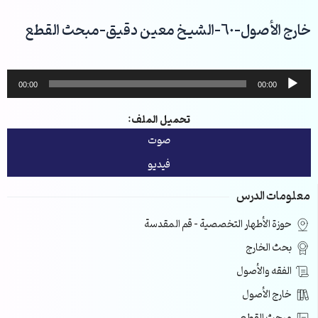
خطي
لى
خارج الأصول-60-الشيخ معين دقيق-مبحث القطع
لمحتوى
مشغل
00:00
00:00
الصوت
تحميل الملف:
صوت
فيديو
معلومات الدرس
حوزة الأطهار التخصصية – قم المقدسة
بحث الخارج
الفقه والأصول
خارج الأصول