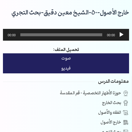
خطي
لى
خارج الأصول-50-الشيخ معين دقيق-بحث التجري
لمحتوى
مشغل
00:00
00:00
الصوت
تحميل الملف:
صوت
فيديو
معلومات الدرس
حوزة الأطهار التخصصية – قم المقدسة
بحث الخارج
الفقه والأصول
خارج الأصول