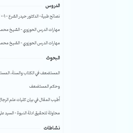
الدروس
الصوت.
نصائح طبية- الدكتور حيدر الشرع – 001
مهارات الدرس الحوزوي – الشيخ محمد صا
مهارات الدرس الحوزوي – الشيخ محمد صا
البحوث
المستضعف في الكتاب والسنة، المست
وحكم المستضعف
أطيب المقال في بيان كليات علم الرجال
محاولة لتحقيق ادلة النبوة – السيد عل
نشاطات