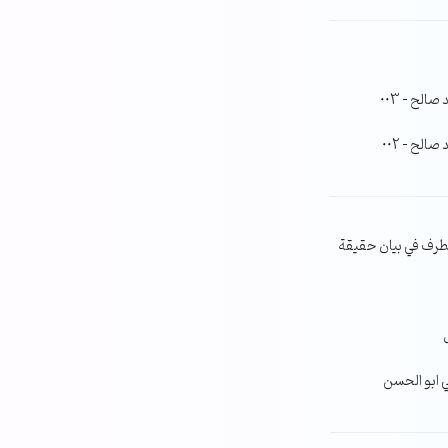
لح – 003
لح – 002
طرف في بيان حقيقة
ي ابو الحسن