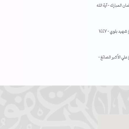
ن المبارك – آية الله
جلسة مناقشة البحث الفصلي – الشيخ شهيد بلوي – 1447
ي الأكبر الصائغ –