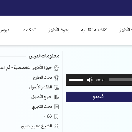
الأطهار
الانشطة الثقافية
بحوث الأطهار
المكتبة
الدروس 
معلومات الدرس
حوزة الأطهار التخصصية – قم ال
استخدم
بحث الخارج
00:00
مفاتيح
الفقه والأصول
الأسهم
فيديو
خارج الأصول
أعلى/
أسفل
بحث التجري
لزيادة
0045
أو
خفض
الشيخ معين دقيق
مستوى