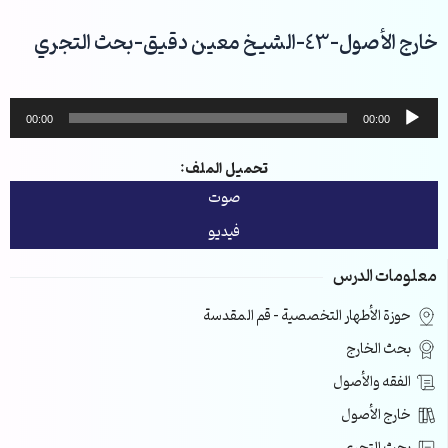
خطي
لى
خارج الأصول-43-الشيخ معين دقيق-بحث التجري
لمحتوى
مشغل
00:00
00:00
الصوت
تحميل الملف:
صوت
فيديو
معلومات الدرس
حوزة الأطهار التخصصية – قم المقدسة
بحث الخارج
الفقه والأصول
خارج الأصول