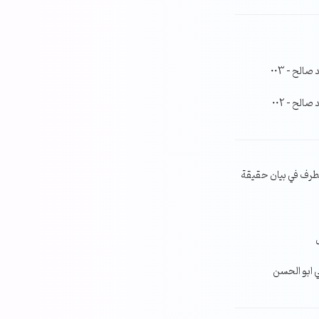
لح – 003
لح – 002
طرف في بيان حقيقة
ي ابو الحسن