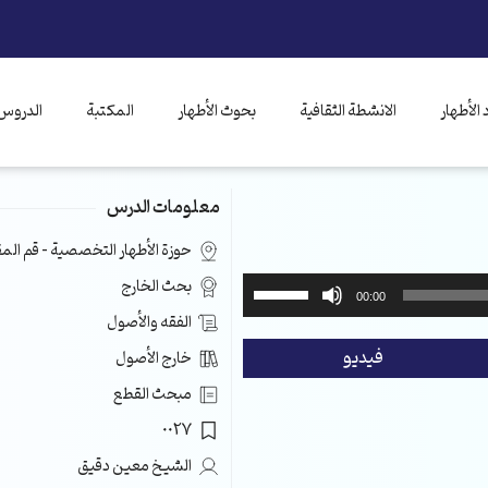
الأطهار
الانشطة الثقافية
بحوث الأطهار
المكتبة
الدروس 
معلومات الدرس
حوزة الأطهار التخصصية – قم ال
استخدم
بحث الخارج
00:00
مفاتيح
الفقه والأصول
الأسهم
فيديو
خارج الأصول
أعلى/
أسفل
مبحث القطع
لزيادة
0027
أو
خفض
الشيخ معين دقيق
مستوى