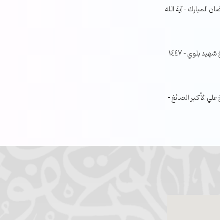
ن المبارك – آية الله
جلسة مناقشة البحث الفصلي – الشيخ شهيد بلوي – 1447
ي الأكبر الصائغ –