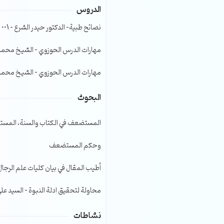
الدروس
الصوت.
نصائح طبية- الدكتور حيدر الشرع – 001
مهارات الدرس الحوزوي – الشيخ محمد صا
مهارات الدرس الحوزوي – الشيخ محمد صا
البحوث
المستضعف في الكتاب والسنة، المست
وحكم المستضعف
أطيب المقال في بيان كليات علم الرجال
محاولة لتحقيق ادلة النبوة – السيد عل
نشاطات