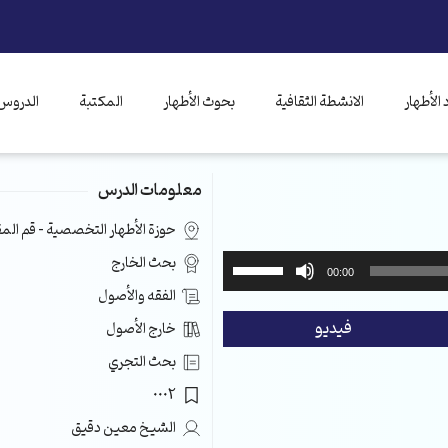
الأطهار
الانشطة الثقافية
بحوث الأطهار
المكتبة
الدروس 
معلومات الدرس
حوزة الأطهار التخصصية – قم ال
استخدم
بحث الخارج
00:00
مفاتيح
الفقه والأصول
الأسهم
فيديو
خارج الأصول
أعلى/
أسفل
بحث التجري
لزيادة
0002
أو
خفض
الشيخ معين دقيق
مستوى