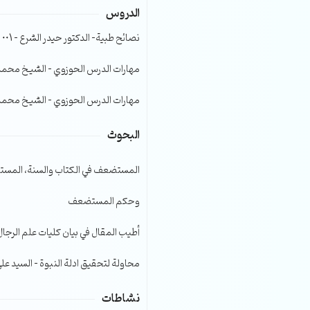
الدروس
الصوت.
نصائح طبية- الدكتور حيدر الشرع – 001
مهارات الدرس الحوزوي – الشيخ محمد صا
مهارات الدرس الحوزوي – الشيخ محمد صا
البحوث
المستضعف في الكتاب والسنة، المست
وحكم المستضعف
أطيب المقال في بيان كليات علم الرجال
محاولة لتحقيق ادلة النبوة – السيد عل
نشاطات