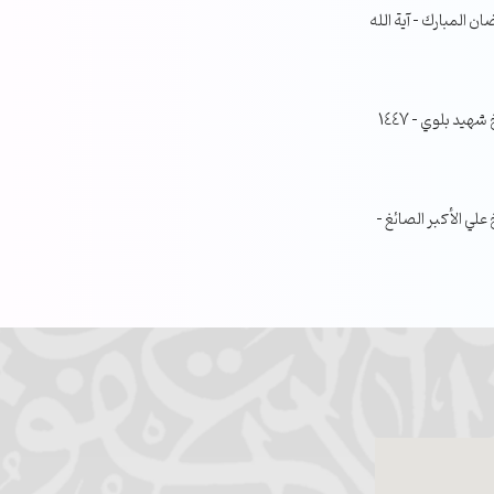
ن المبارك – آية الله
جلسة مناقشة البحث الفصلي – الشيخ شهيد بلوي – 1447
ي الأكبر الصائغ –