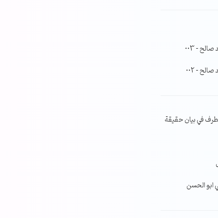
لح – 003
لح – 002
طرف في بيان حقيقة
ي ابو الحسن