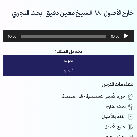
خطي
لى
خارج الأصول-18-الشيخ معين دقيق-بحث التجري
لمحتوى
مشغل
00:00
00:00
الصوت
تحميل الملف:
صوت
فيديو
معلومات الدرس
حوزة الأطهار التخصصية – قم المقدسة
بحث الخارج
الفقه والأصول
خارج الأصول