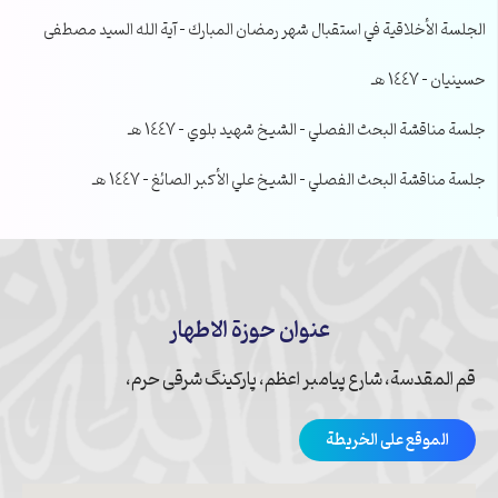
الجلسة الأخلاقية في استقبال شهر رمضان المبارك – آية الله السيد مصطفى
حسينيان – 1447 هـ
جلسة مناقشة البحث الفصلي – الشيخ شهيد بلوي – 1447 هـ
جلسة مناقشة البحث الفصلي – الشيخ علي الأكبر الصائغ – 1447 هـ
عنوان حوزة الاطهار
قم المقدسة، شارع پیامبر اعظم، پارکینگ شرقی حرم،
الموقع على الخريطة