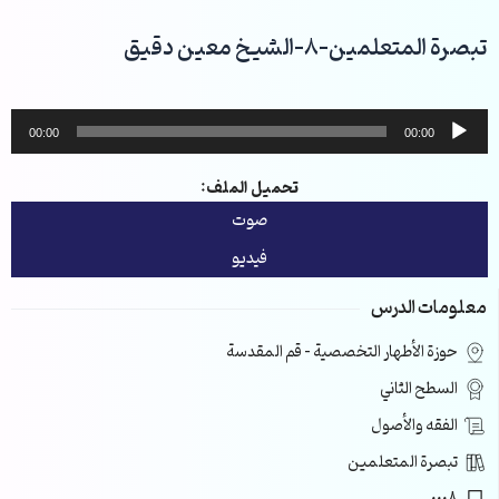
خطي
لى
تبصرة المتعلمين-8-الشيخ معين دقيق
لمحتوى
مشغل
00:00
00:00
الصوت
تحميل الملف:
صوت
فيديو
معلومات الدرس
حوزة الأطهار التخصصية – قم المقدسة
السطح الثاني
الفقه والأصول
تبصرة المتعلمين