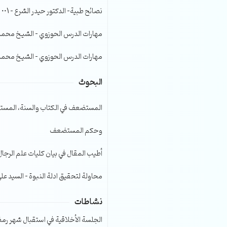
الصوت.
نصائح طبية- الدكتور حيدر الشرع – 001
مهارات الدرس الحوزوي – الشيخ محمد صا
مهارات الدرس الحوزوي – الشيخ محمد صا
البحوث
المستضعف في الكتاب والسنة، المست
وحكم المستضعف
أطيب المقال في بيان كليات علم الرجال
محاولة لتحقيق ادلة النبوة – السيد عل
نشاطات
الجلسة الأخلاقية في استقبال شهر رمضا