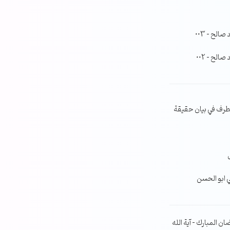
لح – 003
لح – 002
طرف في بيان حقيقة
ي ابو الحسن
ن المبارك – آية الله