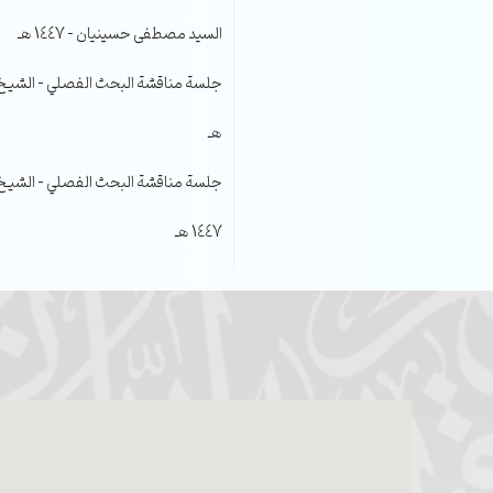
السيد مصطفى حسينيان – 1447 هـ
هـ
جلسة مناقشة البحث الفصلي – الشيخ عل
1447 هـ