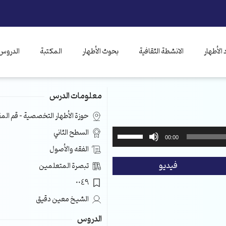
الأطهار
الانشطة الثقافية
بحوث الأطهار
المكتبة
الدروس 
معلومات الدرس
حوزة الأطهار التخصصية – قم ال
استخدم
السطح الثاني
00:00
مفاتيح
الفقه والأصول
الأسهم
فيديو
تبصرة المتعلمين
أعلى/
أسفل
0049
لزيادة
الشيخ معين دقيق
أو
خفض
الدروس
مستوى