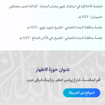
الجلسة الأخلاقية في استقبال شهر رمضان المبارك – آية الله السيد مصطفى
حسينيان – 1447 هـ
جلسة مناقشة البحث الفصلي – الشيخ شهيد بلوي – 1447 هـ
جلسة مناقشة البحث الفصلي – الشيخ علي الأكبر الصائغ – 1447 هـ
عنوان حوزة الاطهار
قم المقدسة، شارع پیامبر اعظم، پارکینگ شرقی حرم،
الموقع على الخريطة