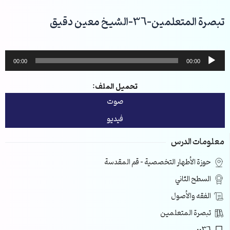
خطي
لى
تبصرة المتعلمين-36-الشيخ معين دقيق
لمحتوى
مشغل
00:00
00:00
الصوت
تحميل الملف:
صوت
فيديو
معلومات الدرس
حوزة الأطهار التخصصية – قم المقدسة
السطح الثاني
الفقه والأصول
تبصرة المتعلمين