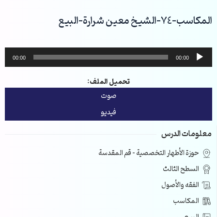
خطي
لى
المكاسب-74-الشيخ معين شرارة-البيع
لمحتوى
مشغل
00:00
00:00
الصوت
تحميل الملف:
صوت
فيديو
معلومات الدرس
حوزة الأطهار التخصصية – قم المقدسة
السطح الثالث
الفقه والأصول
المكاسب