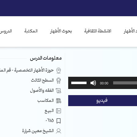
الأطهار
الانشطة الثقافية
بحوث الأطهار
المكتبة
الدروس 
معلومات الدرس
حوزة الأطهار التخصصية – قم ال
استخدم
السطح الثالث
00:00
مفاتيح
الفقه والأصول
الأسهم
فيديو
المكاسب
أعلى/
أسفل
البيع
لزيادة
0615
أو
خفض
الشيخ معين شرارة
مستوى