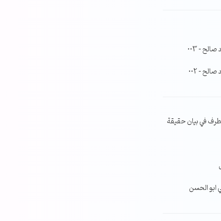
لح – 003
لح – 002
طرف في بيان حقيقة
ي ابو الحسن