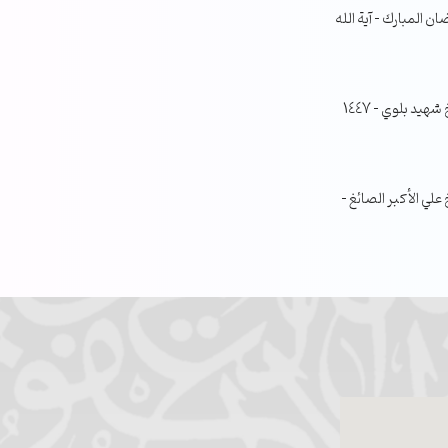
ن المبارك – آية الله
جلسة مناقشة البحث الفصلي – الشيخ شهيد بلوي – 1447
ي الأكبر الصائغ –