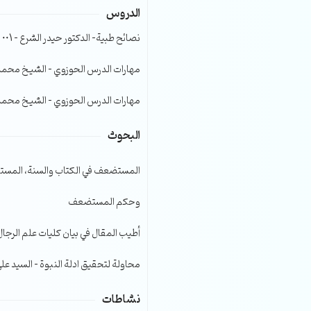
الدروس
الصوت.
نصائح طبية- الدكتور حيدر الشرع – 001
مهارات الدرس الحوزوي – الشيخ محمد صا
مهارات الدرس الحوزوي – الشيخ محمد صا
البحوث
المستضعف في الكتاب والسنة، المست
وحكم المستضعف
أطيب المقال في بيان كليات علم الرجال
محاولة لتحقيق ادلة النبوة – السيد عل
نشاطات