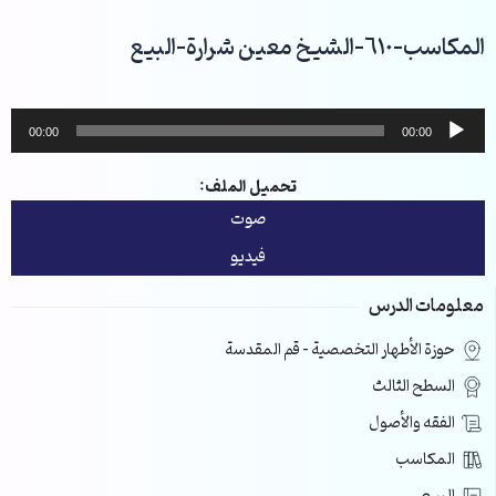
خطي
لى
المكاسب-610-الشيخ معين شرارة-البيع
لمحتوى
مشغل
00:00
00:00
الصوت
تحميل الملف:
صوت
فيديو
معلومات الدرس
حوزة الأطهار التخصصية – قم المقدسة
السطح الثالث
الفقه والأصول
المكاسب