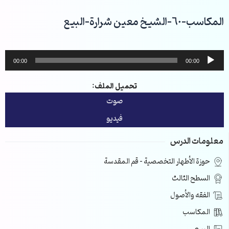
خطي
لى
المكاسب-60-الشيخ معين شرارة-البيع
لمحتوى
مشغل
00:00
00:00
الصوت
تحميل الملف:
صوت
فيديو
معلومات الدرس
حوزة الأطهار التخصصية – قم المقدسة
السطح الثالث
الفقه والأصول
المكاسب