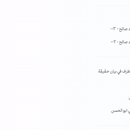
لح – 003
لح – 002
طرف في بيان حقيقة
ي ابو الحسن