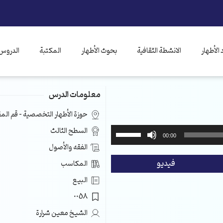
الأطهار
الانشطة الثقافية
بحوث الأطهار
المكتبة
الدروس 
معلومات الدرس
حوزة الأطهار التخصصية – قم ال
استخدم
السطح الثالث
00:00
مفاتيح
الفقه والأصول
الأسهم
فيديو
المكاسب
أعلى/
أسفل
البيع
لزيادة
0058
أو
خفض
الشيخ معين شرارة
مستوى