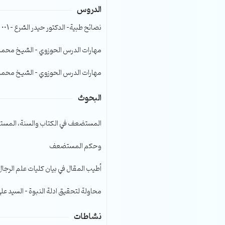
الدروس
الصوت.
نصائح طبية- الدكتور حيدر الشرع – 001
مهارات الدرس الحوزوي – الشيخ محمد صا
مهارات الدرس الحوزوي – الشيخ محمد صا
البحوث
المستضعف في الكتاب والسنة، المست
وحكم المستضعف
أطيب المقال في بيان كليات علم الرجال
محاولة لتحقيق ادلة النبوة – السيد عل
نشاطات