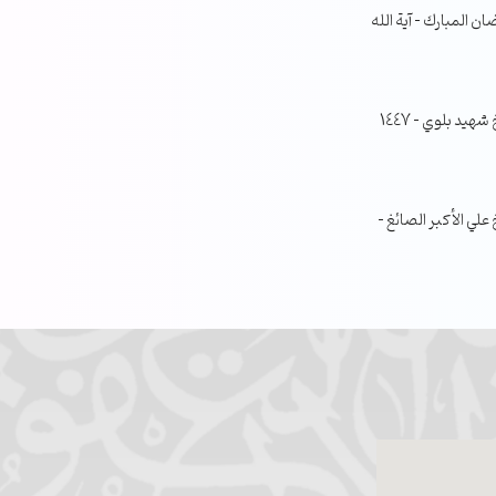
ن المبارك – آية الله
جلسة مناقشة البحث الفصلي – الشيخ شهيد بلوي – 1447
ي الأكبر الصائغ –