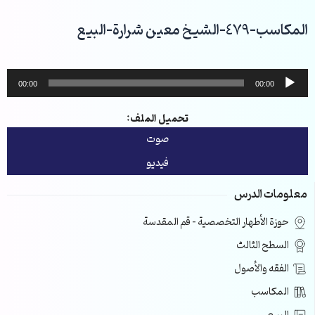
خطي
لى
المكاسب-479-الشيخ معين شرارة-البيع
لمحتوى
مشغل
00:00
00:00
الصوت
تحميل الملف:
صوت
فيديو
معلومات الدرس
حوزة الأطهار التخصصية – قم المقدسة
السطح الثالث
الفقه والأصول
المكاسب