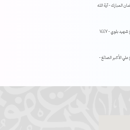
ن المبارك – آية الله
جلسة مناقشة البحث الفصلي – الشيخ شهيد بلوي – 1447
ي الأكبر الصائغ –