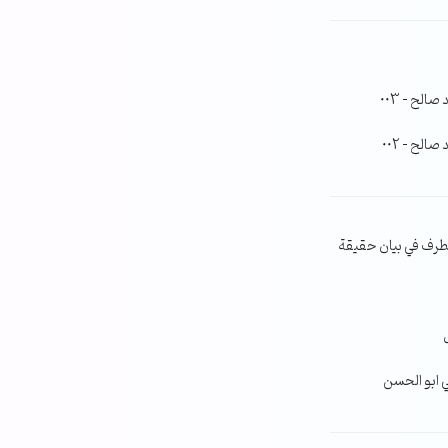
لح – 003
لح – 002
طرف في بيان حقيقة
ي ابو الحسن