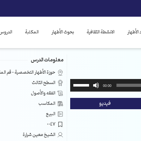
الأطهار
الانشطة الثقافية
بحوث الأطهار
المكتبة
الدروس 
معلومات الدرس
حوزة الأطهار التخصصية – قم ال
استخدم
السطح الثالث
00:00
مفاتيح
الفقه والأصول
الأسهم
فيديو
المكاسب
أعلى/
أسفل
البيع
لزيادة
0047
أو
خفض
الشيخ معين شرارة
مستوى