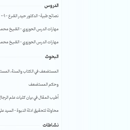
الدروس
الصوت.
نصائح طبية- الدكتور حيدر الشرع – 001
مهارات الدرس الحوزوي – الشيخ محمد صا
مهارات الدرس الحوزوي – الشيخ محمد صا
البحوث
المستضعف في الكتاب والسنة، المست
وحكم المستضعف
أطيب المقال في بيان كليات علم الرجال
محاولة لتحقيق ادلة النبوة – السيد عل
نشاطات