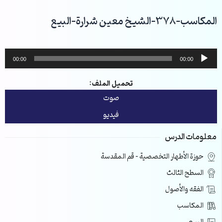
خطي
لى
المكاسب-378-الشيخ معين شرارة-البيع
لمحتوى
مشغل
00:00
00:00
الصوت
تحميل الملف:
صوت
فيديو
معلومات الدرس
حوزة الأطهار التخصصية – قم المقدسة
السطح الثالث
الفقه والأصول
المكاسب