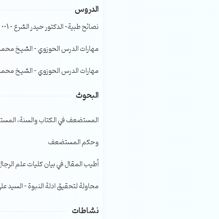
الدروس
الصوت.
نصائح طبية- الدكتور حيدر الشرع – 001
مهارات الدرس الحوزوي – الشيخ محمد صا
مهارات الدرس الحوزوي – الشيخ محمد صا
البحوث
المستضعف في الكتاب والسنة، المست
وحكم المستضعف
أطيب المقال في بيان كليات علم الرجال
محاولة لتحقيق ادلة النبوة – السيد عل
نشاطات