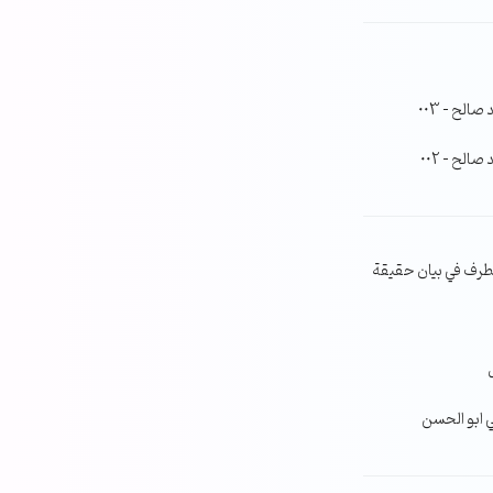
لح – 003
لح – 002
طرف في بيان حقيقة
ي ابو الحسن