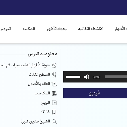
الأطهار
الانشطة الثقافية
بحوث الأطهار
المكتبة
الدروس 
معلومات الدرس
حوزة الأطهار التخصصية – قم ال
استخدم
السطح الثالث
00:00
مفاتيح
الفقه والأصول
الأسهم
فيديو
المكاسب
أعلى/
أسفل
البيع
لزيادة
0364
أو
خفض
الشيخ معين شرارة
مستوى