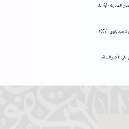
ن المبارك – آية الله
جلسة مناقشة البحث الفصلي – الشيخ شهيد بلوي – 1447
ي الأكبر الصائغ –