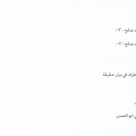
لح – 003
لح – 002
طرف في بيان حقيقة
ي ابو الحسن