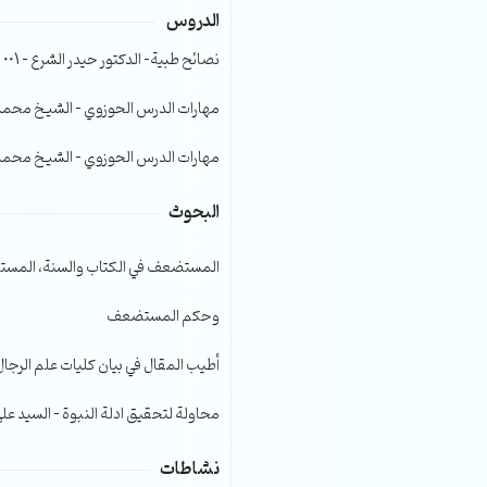
الدروس
الصوت.
نصائح طبية- الدكتور حيدر الشرع – 001
مهارات الدرس الحوزوي – الشيخ محمد صا
مهارات الدرس الحوزوي – الشيخ محمد صا
البحوث
المستضعف في الكتاب والسنة، المست
وحكم المستضعف
أطيب المقال في بيان كليات علم الرجال
محاولة لتحقيق ادلة النبوة – السيد عل
نشاطات