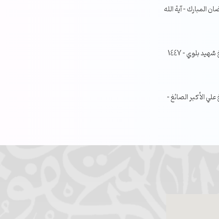
ن المبارك – آية الله
جلسة مناقشة البحث الفصلي – الشيخ شهيد بلوي – 1447
ي الأكبر الصائغ –