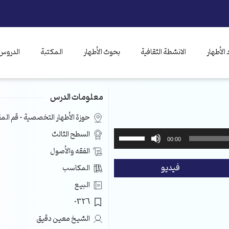
الأطهار
الانشطة الثقافية
بحوث الأطهار
المكتبة
الدروس 
معلومات الدرس
حوزة الأطهار التخصصية – قم ال
استخدم
السطح الثالث
00:00
مفاتيح
الفقه والأصول
الأسهم
فيديو
المكاسب
أعلى/
أسفل
البيع
لزيادة
0326
أو
خفض
الشيخ معين دقيق
مستوى