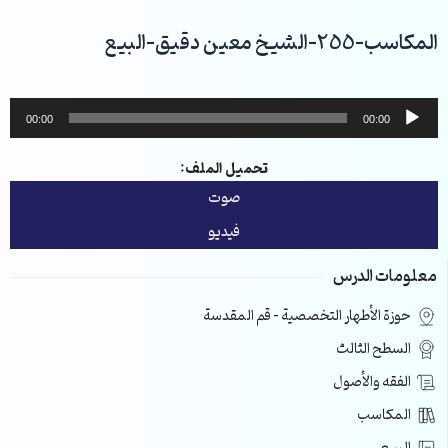
خطي
لى
المكاسب-255-الشيخ معين دقيق-البيع
لمحتوى
مشغل
00:00
00:00
الصوت
تحميل الملف:
صوت
فيديو
معلومات الدرس
حوزة الأطهار التخصصية – قم المقدسة
السطح الثالث
الفقه والأصول
المكاسب