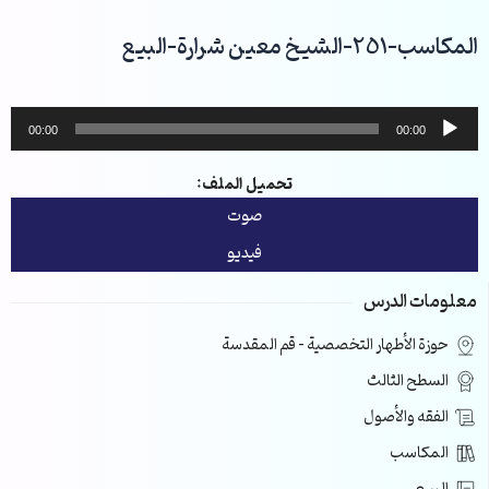
خطي
لى
المكاسب-251-الشيخ معين شرارة-البيع
لمحتوى
مشغل
00:00
00:00
الصوت
تحميل الملف:
صوت
فيديو
معلومات الدرس
حوزة الأطهار التخصصية – قم المقدسة
السطح الثالث
الفقه والأصول
المكاسب