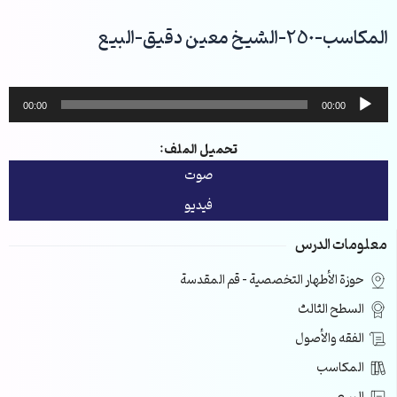
خطي
لى
المكاسب-250-الشيخ معين دقيق-البيع
لمحتوى
مشغل
00:00
00:00
الصوت
تحميل الملف:
صوت
فيديو
معلومات الدرس
حوزة الأطهار التخصصية – قم المقدسة
السطح الثالث
الفقه والأصول
المكاسب