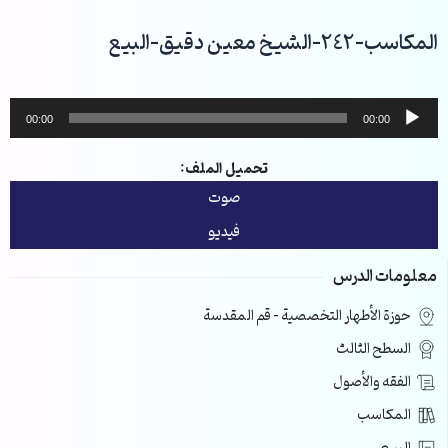
خطي
لى
المكاسب-242-الشيخ معين دقيق-البيع
لمحتوى
مشغل
00:00
00:00
الصوت
تحميل الملف:
صوت
فيديو
معلومات الدرس
حوزة الأطهار التخصصية – قم المقدسة
السطح الثالث
الفقه والأصول
المكاسب