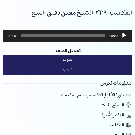
خطي
لى
المكاسب-239-الشيخ معين دقيق-البيع
لمحتوى
مشغل
00:00
00:00
الصوت
تحميل الملف:
صوت
فيديو
معلومات الدرس
حوزة الأطهار التخصصية – قم المقدسة
السطح الثالث
الفقه والأصول
المكاسب