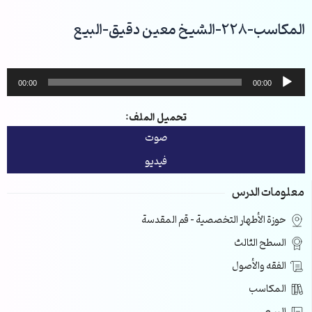
خطي
لى
المكاسب-228-الشيخ معين دقيق-البيع
لمحتوى
مشغل
00:00
00:00
الصوت
تحميل الملف:
صوت
فيديو
معلومات الدرس
حوزة الأطهار التخصصية – قم المقدسة
السطح الثالث
الفقه والأصول
المكاسب