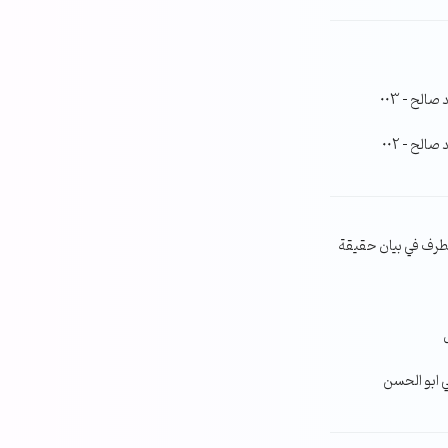
لح – 003
لح – 002
طرف في بيان حقيقة
ي ابو الحسن