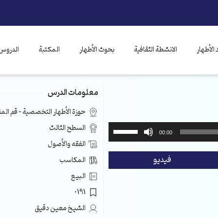
الأطهار
الانشطة الثقافية
بحوث الأطهار
المكتبة
الدروس 
معلومات الدرس
حوزة الأطهار التخصصية – قم ال
استخدم
السطح الثالث
00:00
مفاتيح
الفقه والأصول
الأسهم
فيديو
المكاسب
أعلى/
أسفل
البيع
لزيادة
0191
أو
خفض
الشيخ معين دقيق
مستوى