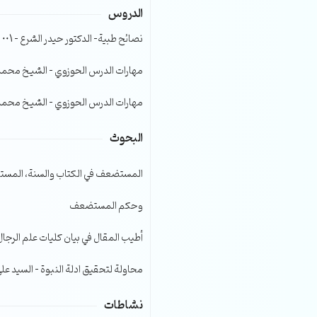
الدروس
الصوت.
نصائح طبية- الدكتور حيدر الشرع – 001
مهارات الدرس الحوزوي – الشيخ محمد صا
مهارات الدرس الحوزوي – الشيخ محمد صا
البحوث
المستضعف في الكتاب والسنة، المست
وحكم المستضعف
أطيب المقال في بيان كليات علم الرجال
محاولة لتحقيق ادلة النبوة – السيد عل
نشاطات