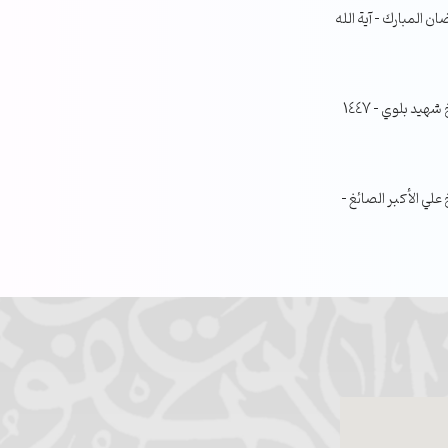
ن المبارك – آية الله
جلسة مناقشة البحث الفصلي – الشيخ شهيد بلوي – 1447
ي الأكبر الصائغ –