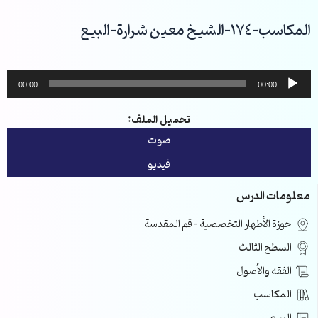
خطي
لى
المكاسب-174-الشيخ معين شرارة-البيع
لمحتوى
مشغل
00:00
00:00
الصوت
تحميل الملف:
صوت
فيديو
معلومات الدرس
حوزة الأطهار التخصصية – قم المقدسة
السطح الثالث
الفقه والأصول
المكاسب